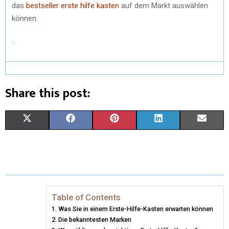
das
bestseller erste hilfe kasten
auf dem Markt auswählen
können.
.
Share this post:
X
F
P
L
E
(
A
I
I
M
T
C
N
N
A
W
E
T
K
I
I
B
E
E
L
Table of Contents
Was Sie in einem Erste-Hilfe-Kasten erwarten können
T
O
R
D
Die bekanntesten Marken