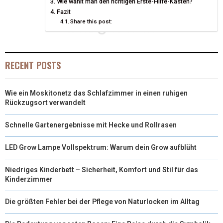
T
Wie wählt man den richtigen Erste-Hilfe-Kasten?
O
E
I
Fazit
E
K
S
N
Share this post:
R
T
)
RECENT POSTS
Wie ein Moskitonetz das Schlafzimmer in einen ruhigen
Rückzugsort verwandelt
Schnelle Gartenergebnisse mit Hecke und Rollrasen
LED Grow Lampe Vollspektrum: Warum dein Grow aufblüht
Niedriges Kinderbett – Sicherheit, Komfort und Stil für das
Kinderzimmer
Die größten Fehler bei der Pflege von Naturlocken im Alltag