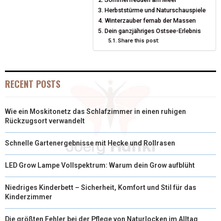
T
O
Herbststürme und Naturschauspiele
E
I
Winterzauber fernab der Massen
E
K
S
N
Dein ganzjähriges Ostsee-Erlebnis
Share this post:
R
T
)
RECENT POSTS
Wie ein Moskitonetz das Schlafzimmer in einen ruhigen
Rückzugsort verwandelt
Schnelle Gartenergebnisse mit Hecke und Rollrasen
LED Grow Lampe Vollspektrum: Warum dein Grow aufblüht
Niedriges Kinderbett – Sicherheit, Komfort und Stil für das
Kinderzimmer
Die größten Fehler bei der Pflege von Naturlocken im Alltag