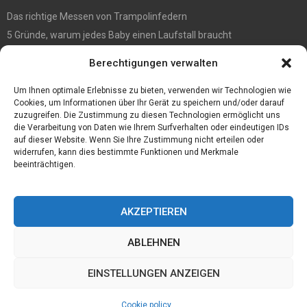
Das richtige Messen von Trampolinfedern
5 Gründe, warum jedes Baby einen Laufstall braucht
WIE MAN EIN HOLZHAUS PFLEGEN SOLLTE: WARTUNGSLEITFADEN
Berechtigungen verwalten
Die automatisierte Sackentleerung bringt zahlreiche Vorteile mit
sich
Um Ihnen optimale Erlebnisse zu bieten, verwenden wir Technologien wie
Cookies, um Informationen über Ihr Gerät zu speichern und/oder darauf
zuzugreifen. Die Zustimmung zu diesen Technologien ermöglicht uns
die Verarbeitung von Daten wie Ihrem Surfverhalten oder eindeutigen IDs
auf dieser Website. Wenn Sie Ihre Zustimmung nicht erteilen oder
widerrufen, kann dies bestimmte Funktionen und Merkmale
beeinträchtigen.
AKZEPTIEREN
ABLEHNEN
@2023 - www.Joerg-haffki.de.All Right Reserved.
EINSTELLUNGEN ANZEIGEN
Home
Cookie policy (EU)
Our authors
Partners
Website index
Cookie policy