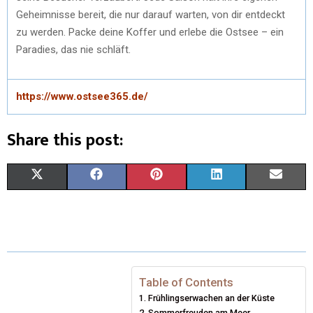
Geheimnisse bereit, die nur darauf warten, von dir entdeckt
zu werden. Packe deine Koffer und erlebe die Ostsee – ein
Paradies, das nie schläft.
https://www.ostsee365.de/
Share this post:
X
F
P
L
E
(
A
I
I
M
T
C
N
N
A
W
E
T
K
I
I
B
E
E
L
Table of Contents
Frühlingserwachen an der Küste
T
O
R
D
Sommerfreuden am Meer