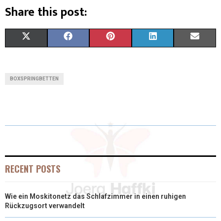
Share this post:
X
F
P
L
E
(
A
I
I
M
T
C
N
N
A
BOXSPRINGBETTEN
W
E
T
K
I
I
B
E
E
L
T
O
R
D
T
O
E
I
E
K
S
N
RECENT POSTS
R
T
Wie ein Moskitonetz das Schlafzimmer in einen ruhigen
)
Rückzugsort verwandelt