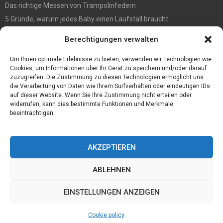
Das richtige Messen von Trampolinfedern
5 Gründe, warum jedes Baby einen Laufstall braucht
WIE MAN EIN HOLZHAUS PFLEGEN SOLLTE: WARTUNGSLEITFADEN
Berechtigungen verwalten
Die automatisierte Sackentleerung bringt zahlreiche Vorteile mit
sich
Um Ihnen optimale Erlebnisse zu bieten, verwenden wir Technologien wie
Cookies, um Informationen über Ihr Gerät zu speichern und/oder darauf
zuzugreifen. Die Zustimmung zu diesen Technologien ermöglicht uns
die Verarbeitung von Daten wie Ihrem Surfverhalten oder eindeutigen IDs
auf dieser Website. Wenn Sie Ihre Zustimmung nicht erteilen oder
widerrufen, kann dies bestimmte Funktionen und Merkmale
beeinträchtigen.
AKZEPTIEREN
ABLEHNEN
@2023 - www.Joerg-haffki.de.All Right Reserved.
EINSTELLUNGEN ANZEIGEN
Home
Cookie policy (EU)
Our authors
Partners
Website index
Cookie policy
Contact