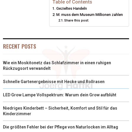
Table of Contents
Gezieltes Handeln
T
O
R
D
M. muss dem Museum Millionen zahlen
Share this post:
T
O
E
I
E
K
S
N
R
T
RECENT POSTS
)
Wie ein Moskitonetz das Schlafzimmer in einen ruhigen
Rückzugsort verwandelt
Schnelle Gartenergebnisse mit Hecke und Rollrasen
LED Grow Lampe Vollspektrum: Warum dein Grow aufblüht
Niedriges Kinderbett – Sicherheit, Komfort und Stil für das
Kinderzimmer
Die größten Fehler bei der Pflege von Naturlocken im Alltag