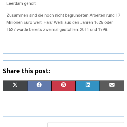
Leerdam geholt.
Zusammen sind die noch nicht begründeten Arbeiten rund 17
Millionen Euro wert. Hals’ Werk aus den Jahren 1626 oder
1627 wurde bereits zweimal gestohlen: 2011 und 1998.
Share this post:
X
F
P
L
E
(
A
I
I
M
T
C
N
N
A
W
E
T
K
I
I
B
E
E
L