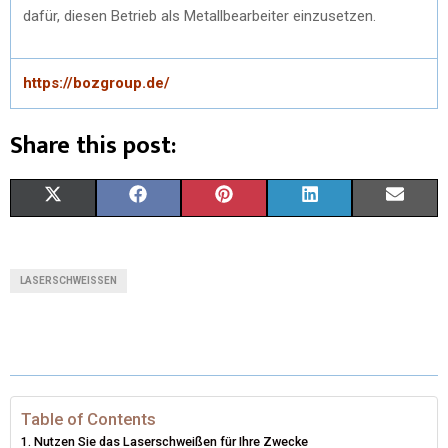
dafür, diesen Betrieb als Metallbearbeiter einzusetzen.
https://bozgroup.de/
Share this post:
X
F
P
L
E
(
A
I
I
M
T
C
N
N
A
LASERSCHWEISSEN
W
E
T
K
I
I
B
E
E
L
T
O
R
D
T
O
E
I
Table of Contents
Nutzen Sie das Laserschweißen für Ihre Zwecke