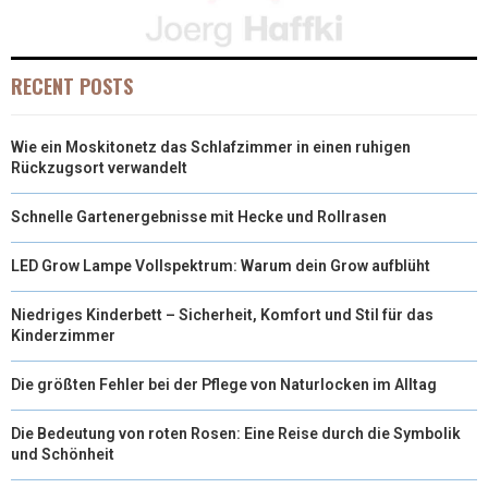
I
B
E
E
L
T
O
R
D
RECENT POSTS
T
O
E
I
Wie ein Moskitonetz das Schlafzimmer in einen ruhigen
E
K
S
N
Rückzugsort verwandelt
R
T
Schnelle Gartenergebnisse mit Hecke und Rollrasen
)
LED Grow Lampe Vollspektrum: Warum dein Grow aufblüht
Niedriges Kinderbett – Sicherheit, Komfort und Stil für das
Kinderzimmer
Die größten Fehler bei der Pflege von Naturlocken im Alltag
Die Bedeutung von roten Rosen: Eine Reise durch die Symbolik
und Schönheit