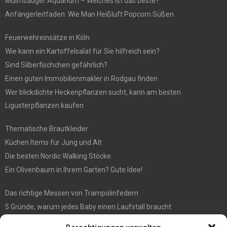
Mulmsauger Aquarium – Welches ist das beste?
Anfängerleitfaden: Wie Man Heißluft Popcorn Süßen
Feuerwehreinsätze in Köln
Wie kann ein Kartoffelsalat für Sie hilfreich sein?
Sind Silberfischchen gefährlich?
Einen guten Immobilienmakler in Rodgau finden
Wer blickdichte Heckenpflanzen sucht, kann am besten
Ligusterpflanzen kaufen
Thematische Brautkleider
Küchen Items für Jung und Alt
Die besten Nordic Walking Stöcke
Ein Olivenbaum in Ihrem Garten? Gute Idee!
Das richtige Messen von Trampolinfedern
5 Gründe, warum jedes Baby einen Laufstall braucht
WIE MAN EIN HOLZHAUS PFLEGEN SOLLTE: WARTUNGSLEITFADEN