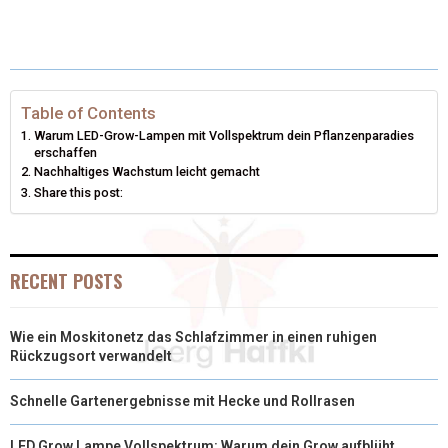
T
C
N
N
A
W
E
T
K
I
I
B
E
E
L
Table of Contents
Warum LED-Grow-Lampen mit Vollspektrum dein Pflanzenparadies
T
O
R
D
erschaffen
Nachhaltiges Wachstum leicht gemacht
T
O
E
I
Share this post:
E
K
S
N
R
T
RECENT POSTS
)
Wie ein Moskitonetz das Schlafzimmer in einen ruhigen
Rückzugsort verwandelt
Schnelle Gartenergebnisse mit Hecke und Rollrasen
LED Grow Lampe Vollspektrum: Warum dein Grow aufblüht