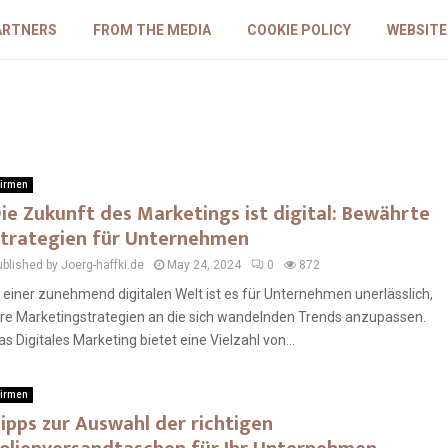
ARTNERS
FROM THE MEDIA
COOKIE POLICY
WEBSITE
irmen
ie Zukunft des Marketings ist digital: Bewährte
trategien für Unternehmen
ublished by Joerg-haffki.de
May 24, 2024
0
872
n einer zunehmend digitalen Welt ist es für Unternehmen unerlässlich,
hre Marketingstrategien an die sich wandelnden Trends anzupassen.
as Digitales Marketing bietet eine Vielzahl von...
irmen
ipps zur Auswahl der richtigen