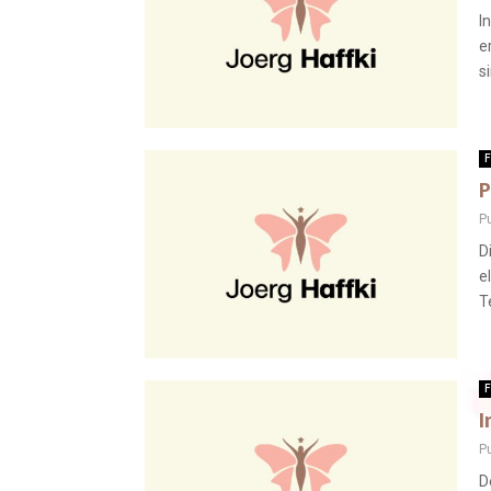
I
e
s
F
P
P
D
e
T
F
I
P
D