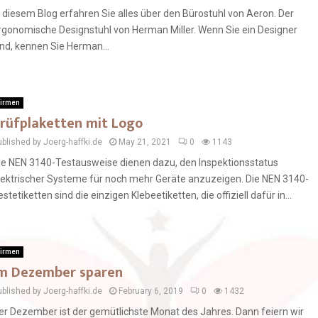
n diesem Blog erfahren Sie alles über den Bürostuhl von Aeron. Der
rgonomische Designstuhl von Herman Miller. Wenn Sie ein Designer
ind, kennen Sie Herman...
irmen
rüfplaketten mit Logo
ublished by Joerg-haffki.de
May 21, 2021
0
1143
ie NEN 3140-Testausweise dienen dazu, den Inspektionsstatus
lektrischer Systeme für noch mehr Geräte anzuzeigen. Die NEN 3140-
estetiketten sind die einzigen Klebeetiketten, die offiziell dafür in...
irmen
m Dezember sparen
ublished by Joerg-haffki.de
February 6, 2019
0
1432
er Dezember ist der gemütlichste Monat des Jahres. Dann feiern wir