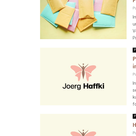
F
P
I
u
V
P
F
P
i
P
I
s
k
f
F
H
P