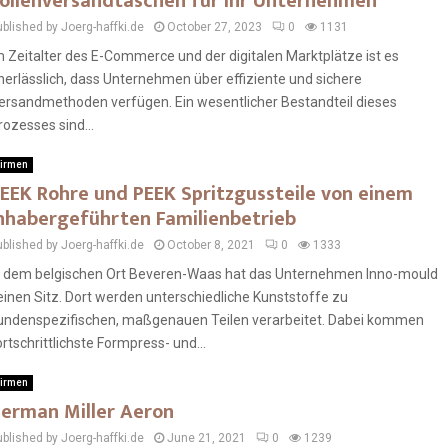
olienversandtaschen für Ihr Unternehmen
ublished by Joerg-haffki.de
October 27, 2023
0
1131
m Zeitalter des E-Commerce und der digitalen Marktplätze ist es
nerlässlich, dass Unternehmen über effiziente und sichere
ersandmethoden verfügen. Ein wesentlicher Bestandteil dieses
rozesses sind...
irmen
EEK Rohre und PEEK Spritzgussteile von einem
nhabergeführten Familienbetrieb
ublished by Joerg-haffki.de
October 8, 2021
0
1333
n dem belgischen Ort Beveren-Waas hat das Unternehmen Inno-mould
einen Sitz. Dort werden unterschiedliche Kunststoffe zu
undenspezifischen, maßgenauen Teilen verarbeitet. Dabei kommen
ortschrittlichste Formpress- und...
irmen
erman Miller Aeron
ublished by Joerg-haffki.de
June 21, 2021
0
1239