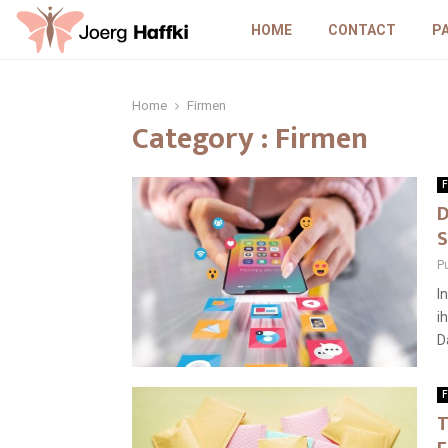
HOME
CONTACT
P
Home
Firmen
Category : Firmen
F
D
S
P
I
i
D
F
T