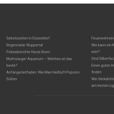
Gebetszeiten in Düsseldorf
Feuerwehreins
Regenradar Wuppertal
Wie kann ein K
sein?
Polizeiberichte Heute Bonn
Sind Silberfis
Mulmsauger Aquarium – Welches ist das
beste?
Einen guten I
finden
Anfängerleitfaden: Wie Man Heißluft Popcorn
Süßen
Wer blickdich
am besten Lig