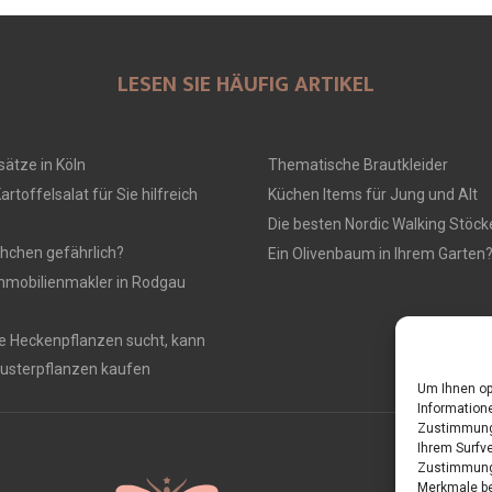
LESEN SIE HÄUFIG ARTIKEL
ätze in Köln
Thematische Brautkleider
artoffelsalat für Sie hilfreich
Küchen Items für Jung und Alt
Die besten Nordic Walking Stöck
chchen gefährlich?
Ein Olivenbaum in Ihrem Garten?
mmobilienmakler in Rodgau
te Heckenpflanzen sucht, kann
usterpflanzen kaufen
Um Ihnen op
Informatione
Zustimmung 
Ihrem Surfve
Zustimmung 
Merkmale be