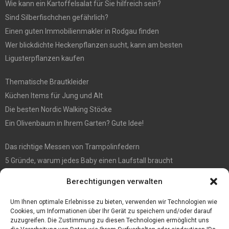
Wie kann ein Kartoffelsalat für Sie hilfreich sein?
Sind Silberfischchen gefährlich?
Einen guten Immobilienmakler in Rodgau finden
Wer blickdichte Heckenpflanzen sucht, kann am besten
Ligusterpflanzen kaufen
Thematische Brautkleider
Küchen Items für Jung und Alt
Die besten Nordic Walking Stöcke
Ein Olivenbaum in Ihrem Garten? Gute Idee!
Das richtige Messen von Trampolinfedern
5 Gründe, warum jedes Baby einen Laufstall braucht
WIE MAN EIN HOLZHAUS PFLEGEN SOLLTE: WARTUNGSLEITFADEN
Berechtigungen verwalten
Die automatisierte Sackentleerung bringt zahlreiche Vorteile mit
sich
Um Ihnen optimale Erlebnisse zu bieten, verwenden wir Technologien wie
Cookies, um Informationen über Ihr Gerät zu speichern und/oder darauf
zuzugreifen. Die Zustimmung zu diesen Technologien ermöglicht uns