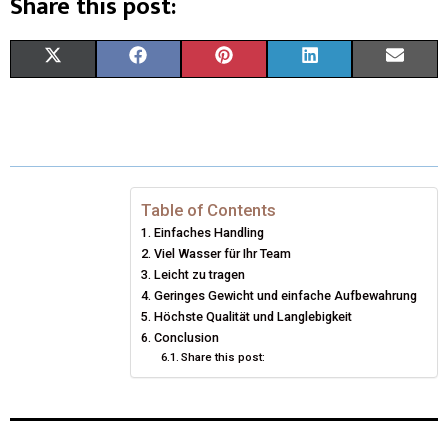
Share this post:
X
F
P
L
E
(
A
I
I
M
T
C
N
N
A
W
E
T
K
I
I
B
E
E
L
Table of Contents
Einfaches Handling
T
O
R
D
Viel Wasser für Ihr Team
T
Leicht zu tragen
O
E
I
Geringes Gewicht und einfache Aufbewahrung
E
K
S
N
Höchste Qualität und Langlebigkeit
Conclusion
R
T
Share this post:
)