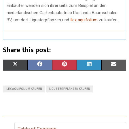
Einkäufer wenden sich ihrerseits zum Beispiel an den
niederländischen Gartenbaubetrieb Roelands Baumschulen
BV, um dort Ligusterpflanzen und
Ilex aquifolium
zu kaufen.
Share this post:
X
F
P
L
E
(
A
I
I
M
T
C
N
N
A
ILEX AQUIFOLIUM KAUFEN
LIGUSTERPFLANZEN KAUFEN
W
E
T
K
I
I
B
E
E
L
T
O
R
D
T
O
E
I
Table of Contents