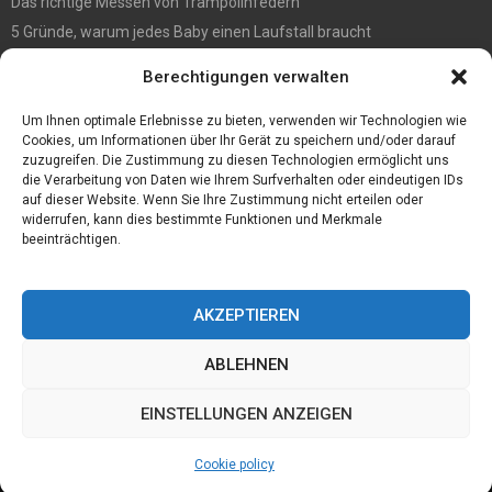
Das richtige Messen von Trampolinfedern
5 Gründe, warum jedes Baby einen Laufstall braucht
WIE MAN EIN HOLZHAUS PFLEGEN SOLLTE: WARTUNGSLEITFADEN
Berechtigungen verwalten
Die automatisierte Sackentleerung bringt zahlreiche Vorteile mit
sich
Um Ihnen optimale Erlebnisse zu bieten, verwenden wir Technologien wie
Cookies, um Informationen über Ihr Gerät zu speichern und/oder darauf
zuzugreifen. Die Zustimmung zu diesen Technologien ermöglicht uns
die Verarbeitung von Daten wie Ihrem Surfverhalten oder eindeutigen IDs
auf dieser Website. Wenn Sie Ihre Zustimmung nicht erteilen oder
widerrufen, kann dies bestimmte Funktionen und Merkmale
beeinträchtigen.
AKZEPTIEREN
ABLEHNEN
@2023 - www.Joerg-haffki.de.All Right Reserved.
EINSTELLUNGEN ANZEIGEN
Home
Cookie policy (EU)
Our authors
Partners
Website index
Cookie policy
Contact