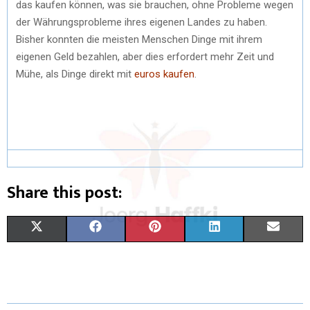
das kaufen können, was sie brauchen, ohne Probleme wegen
der Währungsprobleme ihres eigenen Landes zu haben.
Bisher konnten die meisten Menschen Dinge mit ihrem
eigenen Geld bezahlen, aber dies erfordert mehr Zeit und
Mühe, als Dinge direkt mit
euros kaufen
.
Share this post:
X
F
P
L
E
(
A
I
I
M
T
C
N
N
A
W
E
T
K
I