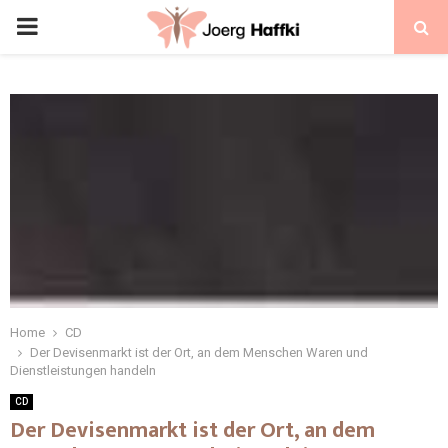
Home
CD
Der Devisenmarkt ist der Ort, an dem Menschen Waren und
Dienstleistungen handeln
CD
Der Devisenmarkt ist der Ort, an dem