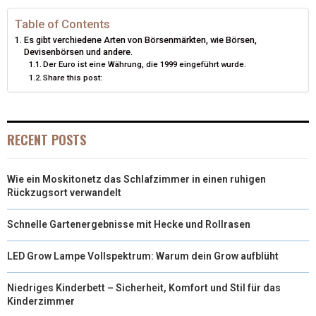
I
B
E
E
L
Table of Contents
Es gibt verchiedene Arten von Börsenmärkten, wie Börsen,
T
O
R
D
Devisenbörsen und andere.
Der Euro ist eine Währung, die 1999 eingeführt wurde.
T
O
E
I
Share this post:
E
K
S
N
R
T
RECENT POSTS
)
Wie ein Moskitonetz das Schlafzimmer in einen ruhigen
Rückzugsort verwandelt
Schnelle Gartenergebnisse mit Hecke und Rollrasen
LED Grow Lampe Vollspektrum: Warum dein Grow aufblüht
Niedriges Kinderbett – Sicherheit, Komfort und Stil für das
Kinderzimmer