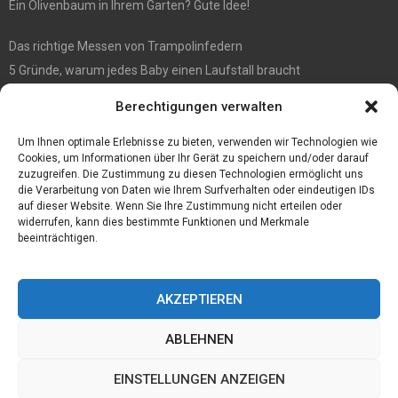
Ein Olivenbaum in Ihrem Garten? Gute Idee!
Das richtige Messen von Trampolinfedern
5 Gründe, warum jedes Baby einen Laufstall braucht
WIE MAN EIN HOLZHAUS PFLEGEN SOLLTE: WARTUNGSLEITFADEN
Berechtigungen verwalten
Die automatisierte Sackentleerung bringt zahlreiche Vorteile mit
sich
Um Ihnen optimale Erlebnisse zu bieten, verwenden wir Technologien wie
Cookies, um Informationen über Ihr Gerät zu speichern und/oder darauf
zuzugreifen. Die Zustimmung zu diesen Technologien ermöglicht uns
die Verarbeitung von Daten wie Ihrem Surfverhalten oder eindeutigen IDs
auf dieser Website. Wenn Sie Ihre Zustimmung nicht erteilen oder
widerrufen, kann dies bestimmte Funktionen und Merkmale
beeinträchtigen.
AKZEPTIEREN
ABLEHNEN
@2023 - www.Joerg-haffki.de.All Right Reserved.
EINSTELLUNGEN ANZEIGEN