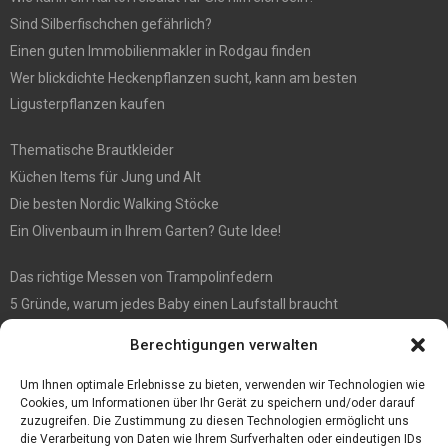
Sind Silberfischchen gefährlich?
Einen guten Immobilienmakler in Rodgau finden
Wer blickdichte Heckenpflanzen sucht, kann am besten
Ligusterpflanzen kaufen
Thematische Brautkleider
Küchen Items für Jung und Alt
Die besten Nordic Walking Stöcke
Ein Olivenbaum in Ihrem Garten? Gute Idee!
Das richtige Messen von Trampolinfedern
5 Gründe, warum jedes Baby einen Laufstall braucht
WIE MAN EIN HOLZHAUS PFLEGEN SOLLTE: WARTUNGSLEITFADEN
Berechtigungen verwalten
Die automatisierte Sackentleerung bringt zahlreiche Vorteile mit
sich
Um Ihnen optimale Erlebnisse zu bieten, verwenden wir Technologien wie
Cookies, um Informationen über Ihr Gerät zu speichern und/oder darauf
zuzugreifen. Die Zustimmung zu diesen Technologien ermöglicht uns
die Verarbeitung von Daten wie Ihrem Surfverhalten oder eindeutigen IDs