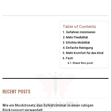
T
C
N
N
A
W
E
T
K
I
I
B
E
E
L
Table of Contents
Gefahren minimieren
T
O
R
D
Mehr Flexibilität
T
O
E
Erhöhte Mobilität
I
Einfache Reinigung
E
K
S
N
Mehr Komfort für das Kind
Fazit
R
T
Share this post:
)
RECENT POSTS
Wie ein Moskitonetz das Schlafzimmer in einen ruhigen
Rückzugsort verwandelt