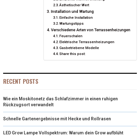
E
K
S
N
Ästhetischer Wert
Installation und Wartung
R
T
Einfache Installation
Wartungstipps
)
Verschiedene Arten von Terrassenheizungen
Feuerschalen
Elektrische Terrassenheizungen
Gasbetriebene Modelle
Share this post:
RECENT POSTS
Wie ein Moskitonetz das Schlafzimmer in einen ruhigen
Rückzugsort verwandelt
Schnelle Gartenergebnisse mit Hecke und Rollrasen
LED Grow Lampe Vollspektrum: Warum dein Grow aufblüht