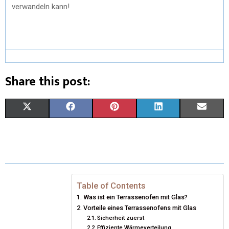
verwandeln kann!
Share this post:
X
F
P
L
E
(
A
I
I
M
T
C
N
N
A
W
E
T
K
I
I
B
E
E
L
Table of Contents
Was ist ein Terrassenofen mit Glas?
T
O
R
D
Vorteile eines Terrassenofens mit Glas
Sicherheit zuerst
T
O
E
I
Effiziente Wärmeverteilung