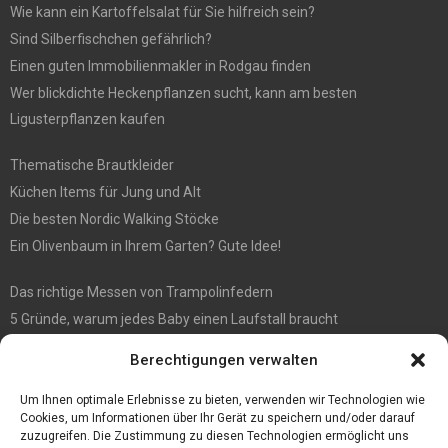
Wie kann ein Kartoffelsalat für Sie hilfreich sein?
Sind Silberfischchen gefährlich?
Einen guten Immobilienmakler in Rodgau finden
Wer blickdichte Heckenpflanzen sucht, kann am besten
Ligusterpflanzen kaufen
Thematische Brautkleider
Küchen Items für Jung und Alt
Die besten Nordic Walking Stöcke
Ein Olivenbaum in Ihrem Garten? Gute Idee!
Das richtige Messen von Trampolinfedern
5 Gründe, warum jedes Baby einen Laufstall braucht
WIE MAN EIN HOLZHAUS PFLEGEN SOLLTE: WARTUNGSLEITFADEN
Berechtigungen verwalten
Die automatisierte Sackentleerung bringt zahlreiche Vorteile mit
sich
Um Ihnen optimale Erlebnisse zu bieten, verwenden wir Technologien wie
Cookies, um Informationen über Ihr Gerät zu speichern und/oder darauf
zuzugreifen. Die Zustimmung zu diesen Technologien ermöglicht uns