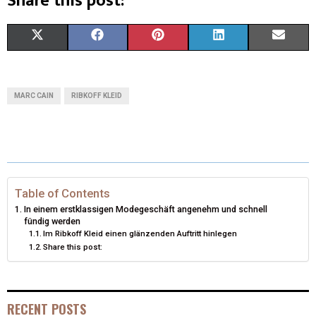
Share this post:
X
F
P
L
E
(
A
I
I
M
T
C
N
N
A
MARC CAIN
RIBKOFF KLEID
W
E
T
K
I
I
B
E
E
L
T
O
R
D
T
O
E
I
Table of Contents
In einem erstklassigen Modegeschäft angenehm und schnell
E
K
S
N
fündig werden
Im Ribkoff Kleid einen glänzenden Auftritt hinlegen
R
T
Share this post:
)
RECENT POSTS