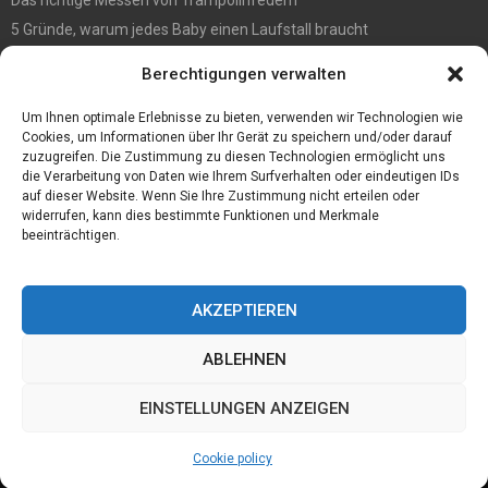
5 Gründe, warum jedes Baby einen Laufstall braucht
WIE MAN EIN HOLZHAUS PFLEGEN SOLLTE: WARTUNGSLEITFADEN
Berechtigungen verwalten
Die automatisierte Sackentleerung bringt zahlreiche Vorteile mit
sich
Um Ihnen optimale Erlebnisse zu bieten, verwenden wir Technologien wie
Cookies, um Informationen über Ihr Gerät zu speichern und/oder darauf
zuzugreifen. Die Zustimmung zu diesen Technologien ermöglicht uns
die Verarbeitung von Daten wie Ihrem Surfverhalten oder eindeutigen IDs
auf dieser Website. Wenn Sie Ihre Zustimmung nicht erteilen oder
widerrufen, kann dies bestimmte Funktionen und Merkmale
beeinträchtigen.
AKZEPTIEREN
ABLEHNEN
@2023 - www.Joerg-haffki.de.All Right Reserved.
EINSTELLUNGEN ANZEIGEN
Home
Cookie policy (EU)
Our authors
Partners
Website index
Cookie policy
Contact