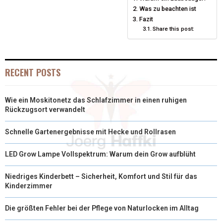
T
O
R
D
Was zu beachten ist
T
O
E
Fazit
I
Share this post:
E
K
S
N
R
T
RECENT POSTS
)
Wie ein Moskitonetz das Schlafzimmer in einen ruhigen
Rückzugsort verwandelt
Schnelle Gartenergebnisse mit Hecke und Rollrasen
LED Grow Lampe Vollspektrum: Warum dein Grow aufblüht
Niedriges Kinderbett – Sicherheit, Komfort und Stil für das
Kinderzimmer
Die größten Fehler bei der Pflege von Naturlocken im Alltag