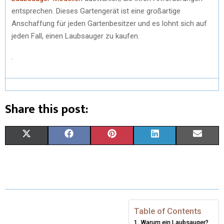
entsprechen. Dieses Gartengerät ist eine großartige
Anschaffung für jeden Gartenbesitzer und es lohnt sich auf
jeden Fall, einen Laubsauger zu kaufen.
.
Share this post:
X
F
P
L
E
(
A
I
I
M
T
C
N
N
A
W
E
T
K
I
I
B
E
E
L
Table of Contents
Warum ein Laubsauger?