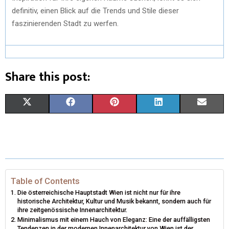
definitiv, einen Blick auf die Trends und Stile dieser
faszinierenden Stadt zu werfen.
Share this post:
X
F
P
L
E
(
A
I
I
M
T
C
N
N
A
W
E
T
K
I
I
B
E
E
L
Table of Contents
Die österreichische Hauptstadt Wien ist nicht nur für ihre
T
O
R
D
historische Architektur, Kultur und Musik bekannt, sondern auch für
ihre zeitgenössische Innenarchitektur.
T
O
E
I
Minimalismus mit einem Hauch von Eleganz: Eine der auffälligsten
Tendenzen in der modernen Innenarchitektur von Wien ist der