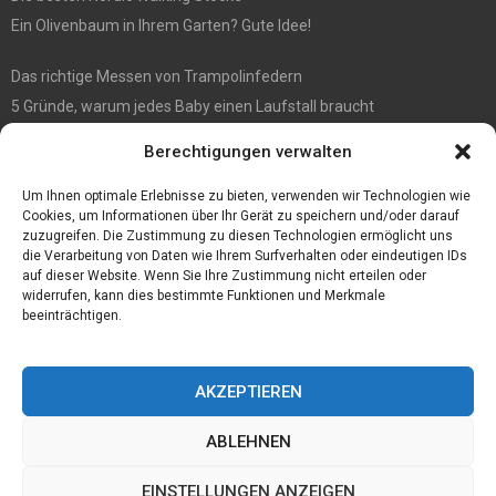
Ein Olivenbaum in Ihrem Garten? Gute Idee!
Das richtige Messen von Trampolinfedern
5 Gründe, warum jedes Baby einen Laufstall braucht
WIE MAN EIN HOLZHAUS PFLEGEN SOLLTE: WARTUNGSLEITFADEN
Berechtigungen verwalten
Die automatisierte Sackentleerung bringt zahlreiche Vorteile mit
sich
Um Ihnen optimale Erlebnisse zu bieten, verwenden wir Technologien wie
Cookies, um Informationen über Ihr Gerät zu speichern und/oder darauf
zuzugreifen. Die Zustimmung zu diesen Technologien ermöglicht uns
die Verarbeitung von Daten wie Ihrem Surfverhalten oder eindeutigen IDs
auf dieser Website. Wenn Sie Ihre Zustimmung nicht erteilen oder
widerrufen, kann dies bestimmte Funktionen und Merkmale
beeinträchtigen.
AKZEPTIEREN
ABLEHNEN
@2023 - www.Joerg-haffki.de.All Right Reserved.
EINSTELLUNGEN ANZEIGEN