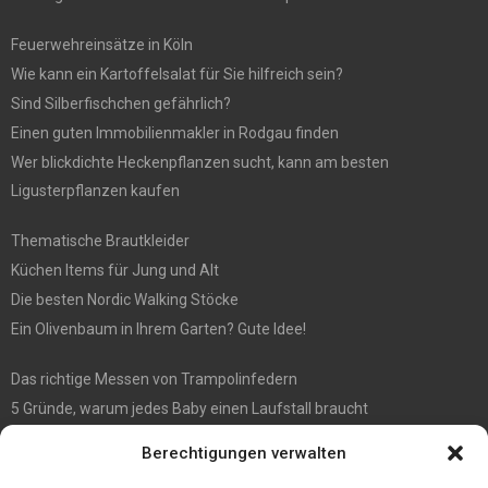
Feuerwehreinsätze in Köln
Wie kann ein Kartoffelsalat für Sie hilfreich sein?
Sind Silberfischchen gefährlich?
Einen guten Immobilienmakler in Rodgau finden
Wer blickdichte Heckenpflanzen sucht, kann am besten
Ligusterpflanzen kaufen
Thematische Brautkleider
Küchen Items für Jung und Alt
Die besten Nordic Walking Stöcke
Ein Olivenbaum in Ihrem Garten? Gute Idee!
Das richtige Messen von Trampolinfedern
5 Gründe, warum jedes Baby einen Laufstall braucht
WIE MAN EIN HOLZHAUS PFLEGEN SOLLTE: WARTUNGSLEITFADEN
Berechtigungen verwalten
Die automatisierte Sackentleerung bringt zahlreiche Vorteile mit