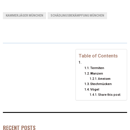
(
A
I
I
M
T
C
N
N
A
KAMMERJÄGER MÜNCHEN
SCHÄDLINGSBEKÄMPFUNG MÜNCHEN
W
E
T
K
I
I
B
E
E
L
T
O
R
D
T
O
E
I
Table of Contents
E
K
S
N
Termiten
Wanzen
R
T
Ameisen
Stechmücken
)
Vögel
Share this post:
RECENT POSTS