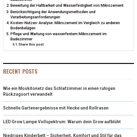
Bewertung der Haltbarkeit und Wasserfestigkeit von Mikrozement
T
O
E
I
Berücksichtigung der Anwendungsmethoden und
Verarbeitungsanforderungen
E
K
S
N
Kosten-Nutzen-Analyse: Mikrozement im Vergleich zu anderen
Bodenbelägen
R
T
Pflege und Wartung von wasserfestem Mikrozement im
Badezimmer
)
Share this post:
RECENT POSTS
Wie ein Moskitonetz das Schlafzimmer in einen ruhigen
Rückzugsort verwandelt
Schnelle Gartenergebnisse mit Hecke und Rollrasen
LED Grow Lampe Vollspektrum: Warum dein Grow aufblüht
Niedriges Kinderbett – Sicherheit, Komfort und Stil für das