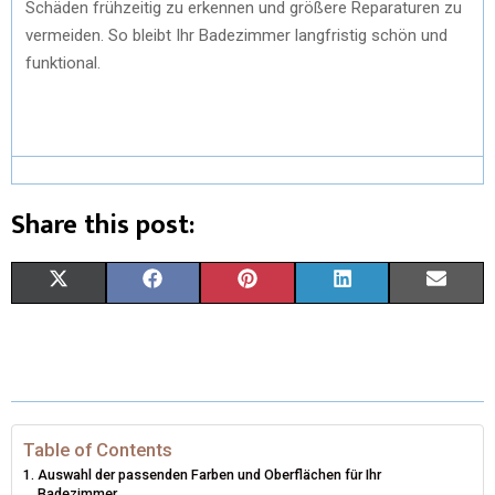
Schäden frühzeitig zu erkennen und größere Reparaturen zu
vermeiden. So bleibt Ihr Badezimmer langfristig schön und
funktional.
Share this post:
X
F
P
L
E
(
A
I
I
M
T
C
N
N
A
W
E
T
K
I
I
B
E
E
L
Table of Contents
Auswahl der passenden Farben und Oberflächen für Ihr
T
O
R
D
Badezimmer