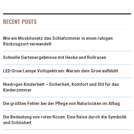
I
B
E
E
L
T
O
R
D
RECENT POSTS
T
O
E
I
Wie ein Moskitonetz das Schlafzimmer in einen ruhigen
E
K
S
N
Rückzugsort verwandelt
R
T
Schnelle Gartenergebnisse mit Hecke und Rollrasen
)
LED Grow Lampe Vollspektrum: Warum dein Grow aufblüht
Niedriges Kinderbett – Sicherheit, Komfort und Stil für das
Kinderzimmer
Die größten Fehler bei der Pflege von Naturlocken im Alltag
Die Bedeutung von roten Rosen: Eine Reise durch die Symbolik
und Schönheit