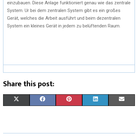
einzubauen. Diese Anlage funktioniert genau wie das zentrale
System. Ur bei dem zentralen System gibt es ein großes
Gerät, welches die Arbeit ausführt und beim dezentralen
System ein kleines Gerät in jedem zu belüftenden Raum.
Share this post:
X
F
P
L
E
(
A
I
I
M
T
C
N
N
A
W
E
T
K
I