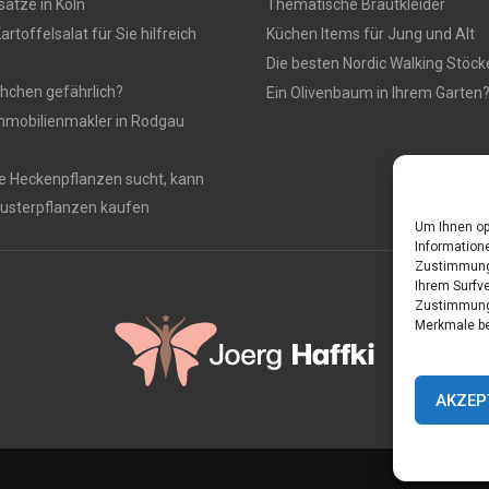
ätze in Köln
Thematische Brautkleider
artoffelsalat für Sie hilfreich
Küchen Items für Jung und Alt
Die besten Nordic Walking Stöck
chchen gefährlich?
Ein Olivenbaum in Ihrem Garten?
mmobilienmakler in Rodgau
te Heckenpflanzen sucht, kann
usterpflanzen kaufen
Um Ihnen op
Informatione
Zustimmung 
Ihrem Surfve
Zustimmung 
Merkmale be
AKZEP
Home