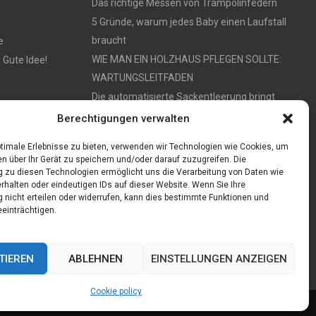
Das richtige Messen von Trampolinfedern
5 Gründe, warum jedes Baby einen Laufstall
braucht
e
WIE MAN EIN HOLZHAUS PFLEGEN SOLLTE:
 Gute Idee!
WARTUNGSLEITFADEN
Die automatisierte Sackentleerung bringt
zahlreiche Vorteile mit sich
Berechtigungen verwalten
timale Erlebnisse zu bieten, verwenden wir Technologien wie Cookies, um
n über Ihr Gerät zu speichern und/oder darauf zuzugreifen. Die
zu diesen Technologien ermöglicht uns die Verarbeitung von Daten wie
rhalten oder eindeutigen IDs auf dieser Website. Wenn Sie Ihre
nicht erteilen oder widerrufen, kann dies bestimmte Funktionen und
einträchtigen.
TIEREN
ABLEHNEN
EINSTELLUNGEN ANZEIGEN
Cookie policy
Cookie policy (EU)
Our authors
Partners
Website index
Contact