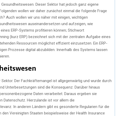
s Gesundheitswesen. Dieser Sektor hat jedoch ganz eigene
olgenden wollen wir daher zunächst einmal die folgende Frage
ch? Auch wollen wir uns näher mit einigen, wichtigen
sundheitswesen auseinandersetzen und aufzeigen, wie
 eines ERP-Systems profitieren können; Stichwort
nning (kurz ERP) bezeichnet sich mit der zentralen Aufgabe eines
tehenden Ressourcen möglichst effizient einzusetzen. Ein ERP-
tigen Prozesse digital abzubilden. Innerhalb des Systems lassen
mieren.
ndheitswesen
 Sektor. Der Fachkräftemangel ist allgegenwärtig und wurde durch
 und Unterbesetzungen sind die Konsequenz. Darüber hinaus
 personenbezogene Daten verarbeitet. Daraus ergeben sie
 Datenschutz. Hierzulande ist vor allem die
vanz. In anderen Ländern gibt es gesonderte Regularien für die
n den Vereinigten Staaten beispielsweise der Health Insurance