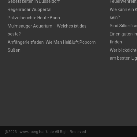
Gebetszeiten in Düsseldorf
Feuerwehreins
Regenradar Wuppertal
Wie kann ein K
sein?
Polizeiberichte Heute Bonn
Sind Silberfis
Mulmsauger Aquarium – Welches ist das
beste?
Einen guten I
finden
Anfängerleitfaden: Wie Man Heißluft Popcorn
Süßen
Wer blickdich
am besten Lig
@2023 - www.Joerg-haffki.de.All Right Reserved.